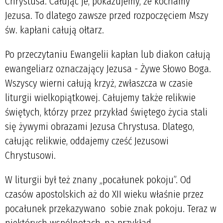
Chrystusa. Całując je, pokazujemy, że kochamy
Jezusa. To dlatego zawsze przed rozpoczęciem Mszy
św. kapłani całują ołtarz.
Po przeczytaniu Ewangelii kapłan lub diakon całują
ewangeliarz oznaczający Jezusa - Żywe Słowo Boga.
Wszyscy wierni całują krzyż, zwłaszcza w czasie
liturgii wielkopiątkowej. Całujemy także relikwie
świętych, którzy przez przykład świętego życia stali
się żywymi obrazami Jezusa Chrystusa. Dlatego,
całując relikwie, oddajemy cześć Jezusowi
Chrystusowi.
W liturgii był też znany „pocałunek pokoju”. Od
czasów apostolskich aż do XII wieku właśnie przez
pocałunek przekazywano sobie znak pokoju. Teraz w
niektórych wspólnotach, na przykład