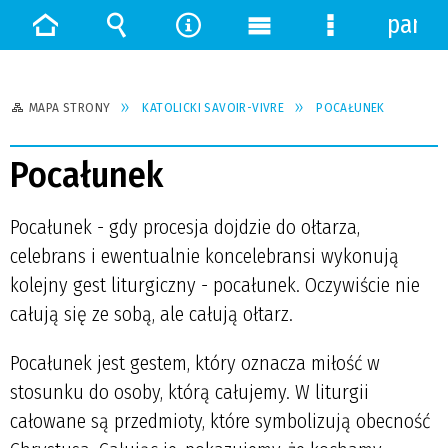
panel
Strona
Wyszukiwarka
Narzędzia
Menu
Menu
główna
główne
szczegółowe
MAPA STRONY
KATOLICKI SAVOIR-VIVRE
POCAŁUNEK
Pocałunek
Pocałunek - gdy procesja dojdzie do ołtarza,
celebrans i ewentualnie koncelebransi wykonują
kolejny gest liturgiczny - pocałunek. Oczywiście nie
całują się ze sobą, ale całują ołtarz.
Pocałunek jest gestem, który oznacza miłość w
stosunku do osoby, którą całujemy. W liturgii
całowane są przedmioty, które symbolizują obecność